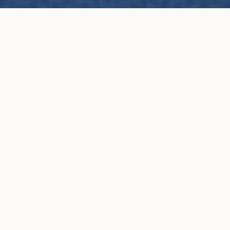
Pourquoi Nous Choisir
Une Auto École à
Taille
Humaine
🚗
Pas de simulateur chez nous.
Beaucoup d'auto-écoles comptent leurs heures sur
simulateur. Ici,
100 % des heures sont effectuées sur
une vraie voiture
, avec un vrai moniteur, dans la vraie
circulation. Parce que c'est comme ça qu'on apprend
vraiment.
100 % sur véhicule réel, zéro simulateur